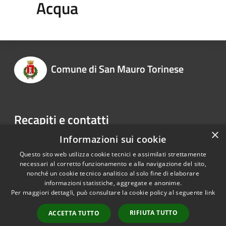
Acqua
Comune di San Mauro Torinese
Recapiti e contatti
×
Via Martiri della Libertà, 150
Informazioni sui cookie
Telefono:
0118228011
Questo sito web utilizza cookie tecnici e assimilati strettamente
necessari al corretto funzionamento e alla navigazione del sito,
nonché un cookie tecnico analitico al solo fine di elaborare
informazioni statistiche, aggregate e anonime.
RSS
Copyright © 2026 • Comune di
Per maggiori dettagli, può consultare la cookie policy al seguente
link
Accessibilità
San Mauro Torinese • Powered
Privacy
Municipium
Accesso
by
•
RIFIUTA TUTTO
ACCETTA TUTTO
Cookie
redazione