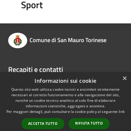
Sport
Comune di San Mauro Torinese
Recapiti e contatti
×
Via Martiri della Libertà, 150
Informazioni sui cookie
Telefono:
0118228011
Questo sito web utilizza cookie tecnici e assimilati strettamente
necessari al corretto funzionamento e alla navigazione del sito,
nonché un cookie tecnico analitico al solo fine di elaborare
informazioni statistiche, aggregate e anonime.
RSS
Copyright © 2026 • Comune di
Per maggiori dettagli, può consultare la cookie policy al seguente
link
Accessibilità
San Mauro Torinese • Powered
Privacy
Municipium
Accesso
by
•
RIFIUTA TUTTO
ACCETTA TUTTO
Cookie
redazione